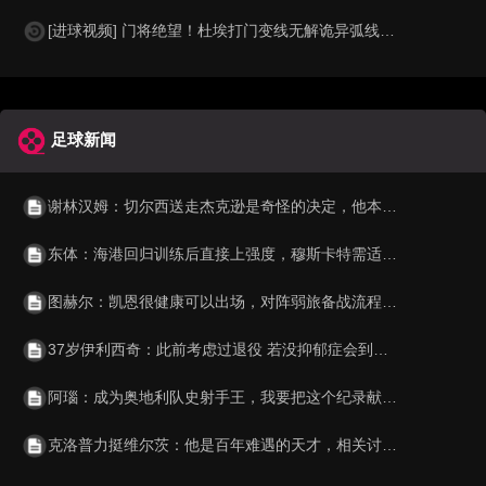
[进球视频] 门将绝望！杜埃打门变线无解诡异弧线破门！巴黎1-0领先利物浦！
足球新闻
谢林汉姆：切尔西送走杰克逊是奇怪的决定，他本可帮助佩德罗融入
东体：海港回归训练后直接上强度，穆斯卡特需适时考虑后手问题
图赫尔：凯恩很健康可以出场，对阵弱旅备战流程完全相同
37岁伊利西奇：此前考虑过退役 若没抑郁症会到怎样高度？不知道
阿瑙：成为奥地利队史射手王，我要把这个纪录献给我的家人
克洛普力挺维尔茨：他是百年难遇的天才，相关讨论确实有点被夸大